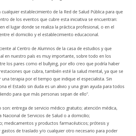
n cualquier establecimiento de la Red de Salud Pública para que
ntro de los eventos que cubre esta iniciativa se encuentran:
n el lugar donde se realiza la práctica profesional, o en el
entre el domicilio y el establecimiento educacional.
ciente al Centro de Alumnos de la casa de estudios y que
ntal en nuestro país es muy importante, sobre todo en los
tre los pares como el bullying, por ello creo que podría haber
prestaciones que cubra, también esté la salud mental, ya que se
a terapia por el tiempo que indique el especialista. Sin
na el Estado sin duda es un alivio y una gran ayuda para todos
diendo para que más personas sepan de ello”.
o son: entrega de servicio médico gratuito; atención médica,
a Nacional de Servicios de Salud o a domicilio;
io; medicamentos y productos farmacéuticos; prótesis y
y gastos de traslado y/o cualquier otro necesario para poder