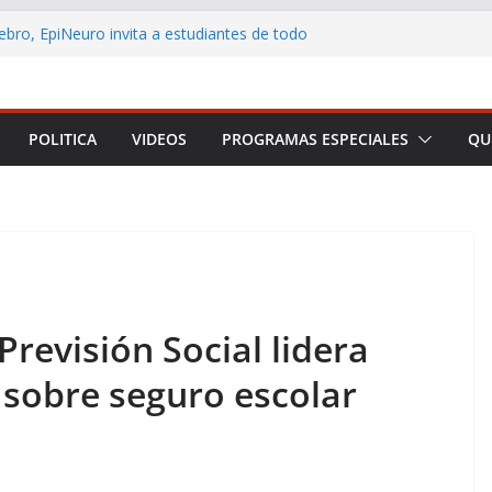
ebro, EpiNeuro invita a estudiantes de todo
r en concurso sobre neurociencia
L CONTRIBUYENTE LANZA AULA VIRTUAL
 ACERCAR LA EDUCACIÓN TRIBUTARIA A
ONAS Y EMPRENDEDORES DE TODO CHILE
POLITICA
VIDEOS
PROGRAMAS ESPECIALES
QU
 Arica y Parinacota realizó feria para
eficios de la lactancia materna
no destaca los principales anuncios de la
Presidencial
rmar a Arica y Parinacota en una plataforma
Previsión Social lidera
 sobre seguro escolar