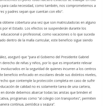
ncia para cada necesidad, como también, nos comprometemos a
res y padres sepan que cuentan con ello”.
a obtiene cobertura una vez que son matriculado/as en alguno
s por el Estado. Los efectos se suspenderán durante los
ca educacional o profesional, como vacaciones o lo que suceda
do dentro de la malla curricular, este beneficio sigue siendo
ález, aseguró que “para el Gobierno del Presidente Gabriel
un derecho de niñas y niños, por lo que es importante relevar
 involucrados en la seguridad de quienes incurren a los centros
e beneficio enfocado en escolares desde sus distintos niveles,
erecho que contemple la protección completa en caso de sufrir
educación de calidad no es solamente tarea de una cartera,
en donde debemos abarcar todas las aristas que brinden el
ucativa, programas como “al colegio con transportes”, permiten
anera continua, periódica y segura”.