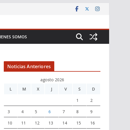
IENES SOMOS
Noticias Anteriores
agosto 2026
L
M
X
J
V
S
D
1
2
3
4
5
6
7
8
9
10
11
12
13
14
15
16