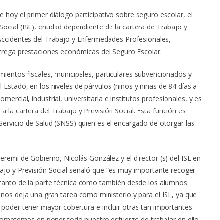
 hoy el primer diálogo participativo sobre seguro escolar, el
Social (ISL), entidad dependiente de la cartera de Trabajo y
 Accidentes del Trabajo y Enfermedades Profesionales,
ntrega prestaciones económicas del Seguro Escolar.
mientos fiscales, municipales, particulares subvencionados y
Estado, en los niveles de párvulos (niños y niñas de 84 días a
mercial, industrial, universitaria e institutos profesionales, y es
 a la cartera del Trabajo y Previsión Social. Esta función es
Servicio de Salud (SNSS) quien es el encargado de otorgar las
eremi de Gobierno, Nicolás González y el director (s) del ISL en
abajo y Previsión Social señaló que “es muy importante recoger
 tanto de la parte técnica como también desde los alumnos.
 nos deja una gran tarea como ministerio y para el ISL, ya que
 poder tener mayor cobertura e incluir otras tan importantes
metemos en poner todo nuestro esfuerzo de trabajar en ello