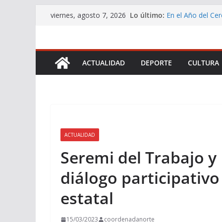
Saltar
Lo último:
En el Año del Cer
viernes, agosto 7, 2026
al
Chile a participa
DEFENSORÍA DE
contenido
QUE PERMITIRÁ
MILES DE PERS
ACTUALIDAD
DEPORTE
CULTURA
Servicio de Salud
promover los ben
Vocera de Gobier
Cadena Nacional 
Buscarán transfo
logística
ACTUALIDAD
Seremi del Trabajo y 
diálogo participativo
estatal
15/03/2023
coordenadanorte