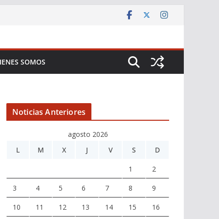
IENES SOMOS
Noticias Anteriores
agosto 2026
L
M
X
J
V
S
D
1
2
3
4
5
6
7
8
9
10
11
12
13
14
15
16