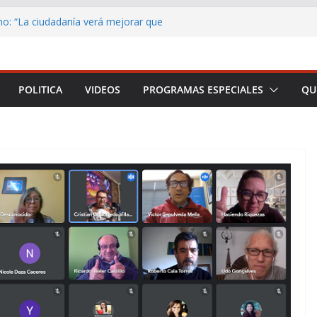
o: “La ciudadanía verá mejorar que
delante el país”
mar a Arica y Parinacota en una plataforma
ebro, EpiNeuro invita a estudiantes de todo
POLITICA
VIDEOS
PROGRAMAS ESPECIALES
QU
r en concurso sobre neurociencia
biertas las postulaciones al Subsidio a la
a Activación Laboral
2026 beneficiará a 29 medios de
rica y Parinacota