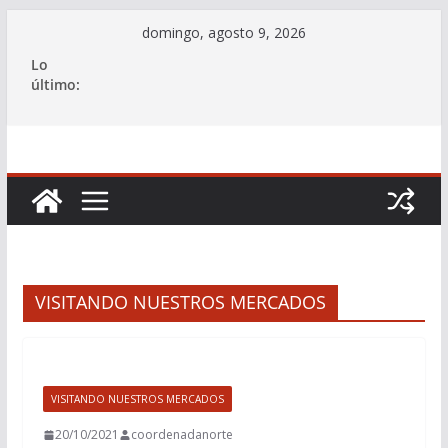
Saltar
domingo, agosto 9, 2026
al
Lo
contenido
último:
VISITANDO NUESTROS MERCADOS
VISITANDO NUESTROS MERCADOS
20/10/2021
coordenadanorte