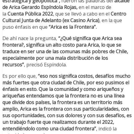
estratégica y geopolítica”,
fueron las palabras del
alcalde
de Arica Gerardo Espíndola Rojas,
en el marco de
la
Cuenta Pública 2022
, que se llevó a cabo en el
Centro
Cultural Junta de Adelanto (ex Casino Arica)
, en la que
puso énfasis en que
“Arica es la Frontera”.
De ahí nace la pregunta,
“¿Qué significa que Arica sea
frontera?, significa un alto costo para Arica, lo que se
traduce en ser una de las comunas más pobres de Chile,
especialmente por una mala distribución de los
recursos”
, precisó Espíndola.
Es por ello que,
“eso nos significa costos, desafíos mucho
más fuertes que otra ciudad de Chile, por eso pusimos el
énfasis en esto. Que la comunidad y como ariqueños y
ariqueñas entendamos que la frontera no es una línea
que divide dos países, la frontera es un territorio más
amplio, Arica es la frontera con sus particularidades, con
sus oportunidades, con sus dolores y con sus desafíos, es
un trabajo fuerte que realizamos durante el 2022,
entendiéndolo como una ciudad frontera”
, indicó la