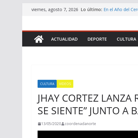
Saltar
Lo último:
En el Año del Cer
viernes, agosto 7, 2026
al
Chile a participa
DEFENSORÍA DE
contenido
QUE PERMITIRÁ
MILES DE PERS
ACTUALIDAD
DEPORTE
CULTURA
Servicio de Salud
promover los ben
Vocera de Gobier
Cadena Nacional 
Buscarán transfo
logística
CULTURA
VIDEOS
JHAY CORTEZ LANZA 
SE SIENTE” JUNTO A
13/05/2020
coordenadanorte