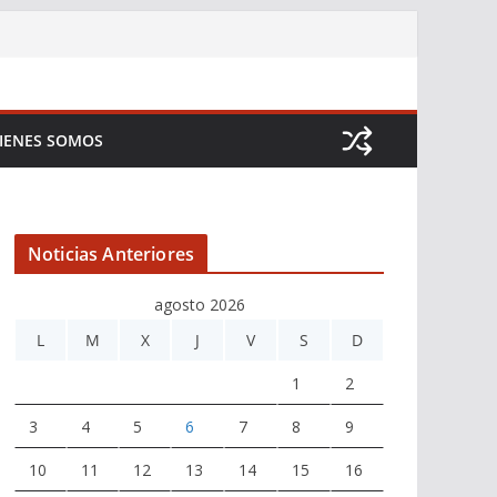
IENES SOMOS
Noticias Anteriores
agosto 2026
L
M
X
J
V
S
D
1
2
3
4
5
6
7
8
9
10
11
12
13
14
15
16