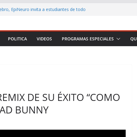
ebro, EpiNeuro invita a estudiantes de todo
r en concurso sobre neurociencia
L CONTRIBUYENTE LANZA AULA VIRTUAL
 ACERCAR LA EDUCACIÓN TRIBUTARIA A
ONAS Y EMPRENDEDORES DE TODO CHILE
POLITICA
VIDEOS
PROGRAMAS ESPECIALES
QU
 Arica y Parinacota realizó feria para
eficios de la lactancia materna
no destaca los principales anuncios de la
Presidencial
rmar a Arica y Parinacota en una plataforma
REMIX DE SU ÉXITO “COMO
 BAD BUNNY