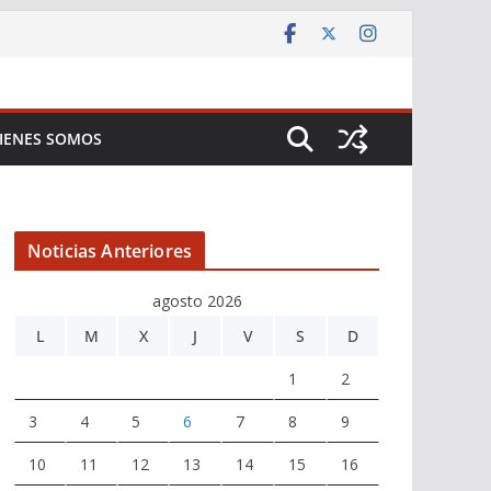
IENES SOMOS
Noticias Anteriores
agosto 2026
L
M
X
J
V
S
D
1
2
3
4
5
6
7
8
9
10
11
12
13
14
15
16