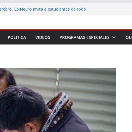
erebro, EpiNeuro invita a estudiantes de todo
par en concurso sobre neurociencia
EL CONTRIBUYENTE LANZA AULA VIRTUAL
Á ACERCAR LA EDUCACIÓN TRIBUTARIA A
RSONAS Y EMPRENDEDORES DE TODO CHILE
POLITICA
VIDEOS
PROGRAMAS ESPECIALES
QU
d Arica y Parinacota realizó feria para
neficios de la lactancia materna
rno destaca los principales anuncios de la
l Presidencial
formar a Arica y Parinacota en una plataforma