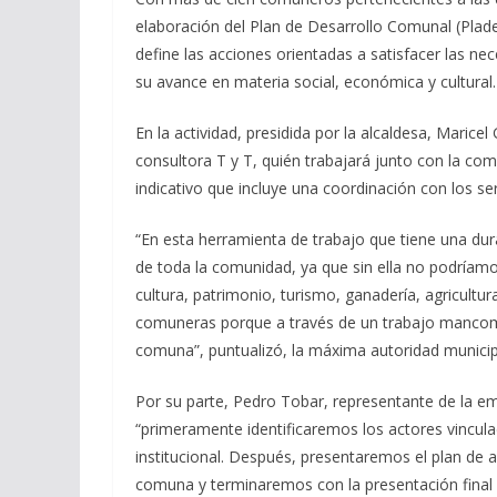
elaboración del Plan de Desarrollo Comunal (Plad
define las acciones orientadas a satisfacer las n
su avance en materia social, económica y cultural.
En la actividad, presidida por la alcaldesa, Marice
consultora T y T, quién trabajará junto con la co
indicativo que incluye una coordinación con los s
“En esta herramienta de trabajo que tiene una dura
de toda la comunidad, ya que sin ella no podríamos
cultura, patrimonio, turismo, ganadería, agricultu
comuneras porque a través de un trabajo mancom
comuna”, puntualizó, la máxima autoridad municip
Por su parte, Pedro Tobar, representante de la emp
“primeramente identificaremos los actores vincula
institucional. Después, presentaremos el plan de ac
comuna y terminaremos con la presentación final d