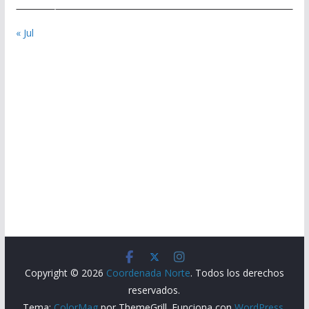
« Jul
Copyright © 2026
Coordenada Norte
. Todos los derechos
reservados.
Tema:
ColorMag
por ThemeGrill. Funciona con
WordPress
.