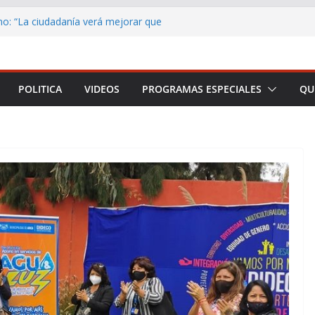
2026 beneficiará a 29 medios de
rica y Parinacota
o: “La ciudadanía verá mejorar que
delante el país”
mar a Arica y Parinacota en una plataforma
POLITICA
VIDEOS
PROGRAMAS ESPECIALES
QU
ebro, EpiNeuro invita a estudiantes de todo
r en concurso sobre neurociencia
biertas las postulaciones al Subsidio a la
a Activación Laboral