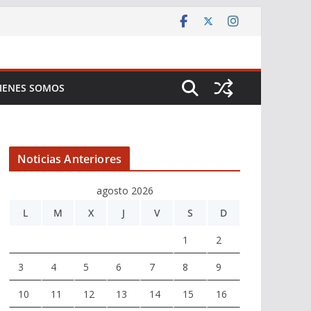
IENES SOMOS
Noticias Anteriores
agosto 2026
L
M
X
J
V
S
D
1
2
3
4
5
6
7
8
9
10
11
12
13
14
15
16