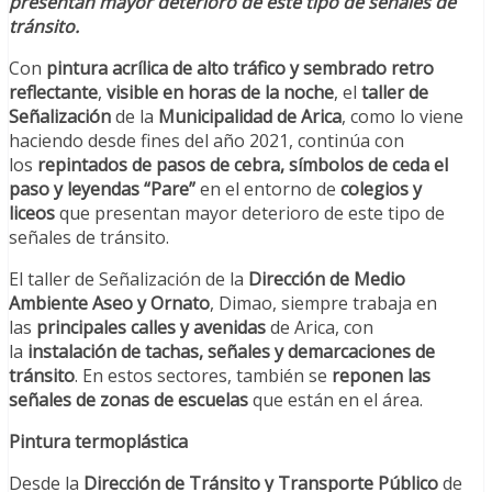
presentan mayor deterioro de este tipo de señales de
tránsito.
Con
pintura acrílica de alto tráfico y sembrado retro
reflectante
,
visible en horas de la noche
, el
taller de
Señalización
de la
Municipalidad de Arica
, como lo viene
haciendo desde fines del año 2021, continúa con
los
repintados de pasos de cebra, símbolos de ceda el
paso y leyendas “Pare”
en el entorno de
colegios y
liceos
que presentan mayor deterioro de este tipo de
señales de tránsito.
El taller de Señalización de la
Dirección de Medio
Ambiente Aseo y Ornato
, Dimao, siempre trabaja en
las
principales calles y avenidas
de Arica, con
la
instalación de tachas, señales y demarcaciones de
tránsito
. En estos sectores, también se
reponen las
señales de zonas de escuelas
que están en el área.
Pintura termoplástica
Desde la
Dirección de Tránsito y Transporte Público
de