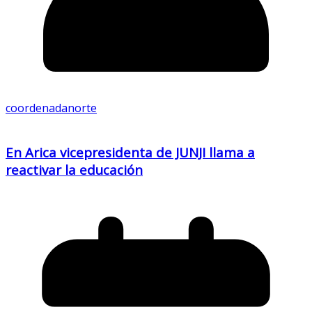
coordenadanorte
En Arica vicepresidenta de JUNJI llama a
reactivar la educación