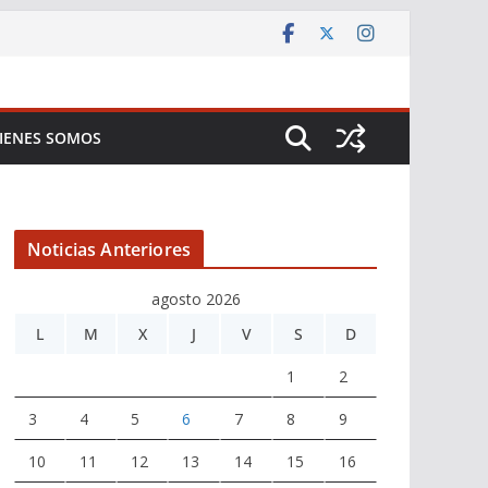
IENES SOMOS
Noticias Anteriores
agosto 2026
L
M
X
J
V
S
D
1
2
3
4
5
6
7
8
9
10
11
12
13
14
15
16