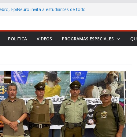
ebro, EpiNeuro invita a estudiantes de todo
r en concurso sobre neurociencia
L CONTRIBUYENTE LANZA AULA VIRTUAL
 ACERCAR LA EDUCACIÓN TRIBUTARIA A
ONAS Y EMPRENDEDORES DE TODO CHILE
POLITICA
VIDEOS
PROGRAMAS ESPECIALES
QU
 Arica y Parinacota realizó feria para
eficios de la lactancia materna
no destaca los principales anuncios de la
Presidencial
rmar a Arica y Parinacota en una plataforma