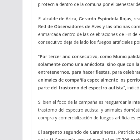
pirotecnia dentro de la comuna por el bienestar 
El
alcalde de Arica, Gerardo Espíndola Rojas
, re
Red de Observadores de Aves y las oficinas co
enmarcada dentro de las celebraciones de Fin de 
consecutivo deja de lado los fuegos artificiales 
“
Por tercer año consecutivo, como Municipalidad
solamente como una anécdota, sino que con la
entretenernos, para hacer fiestas, para celebra
animales de compañía especialmente los perrito
parte del trastorno del espectro autista
”, indicó
Si bien el foco de la campaña es resguardar la int
trastorno del espectro autista, y animales domésti
compra y comercialización de fuegos artificiales e
El sargento segundo de Carabineros, Patricio R
de la 1° Comisaría, explicó que “
la ley 17.798 pro