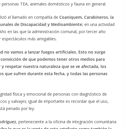
de personas TEA, animales domésticos y fauna en general.
alizó el llamado en compañía de
Coaniquem, Carabineros, la
munales de Discapacidad y Medioambiente;
en una actividad
Año en las que la administración comunal, por tercer año
por espectáculos más amigables.
 no vamos a lanzar fuegos artificiales. Esto no surge
 convicción de que podemos tener otros medios para
r y respetar nuestra naturaleza que se ve afectada, los
s que sufren durante esta fecha, y todas las personas
.
egridad física y emocional de personas con diagnóstico de
cos y salvajes; igual de importante es recordar que el uso,
stá penado por ley.
odríguez
, perteneciente a la oficina de integración comunitaria
híbe lo que es la venta de este artefacto como también la