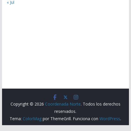
« Jul
Copyright © 2026
Coordenada Norte
. Todos los derechos
reservados.
Tema:
ColorMag
por ThemeGrill. Funciona con
WordPress
.