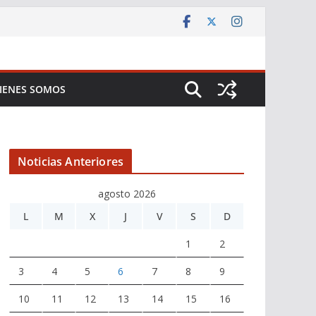
IENES SOMOS
Noticias Anteriores
agosto 2026
L
M
X
J
V
S
D
1
2
3
4
5
6
7
8
9
10
11
12
13
14
15
16