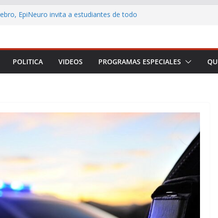
rebro, EpiNeuro invita a estudiantes de todo
ar en concurso sobre neurociencia
L CONTRIBUYENTE LANZA AULA VIRTUAL
 ACERCAR LA EDUCACIÓN TRIBUTARIA A
ONAS Y EMPRENDEDORES DE TODO CHILE
POLITICA
VIDEOS
PROGRAMAS ESPECIALES
QU
 Arica y Parinacota realizó feria para
eficios de la lactancia materna
no destaca los principales anuncios de la
Presidencial
rmar a Arica y Parinacota en una plataforma