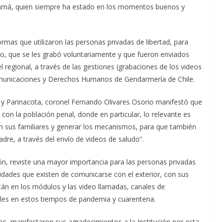
amá, quien siempre ha estado en los momentos buenos y
ormas que utilizaron las personas privadas de libertad, para
eo, que se les grabó voluntariamente y que fueron enviados
el regional, a través de las gestiones (grabaciones de los videos
Comunicaciones y Derechos Humanos de Gendarmería de Chile.
ca y Parinacota, coronel Fernando Olivares Osorio manifestó que
s con la población penal, donde en particular, lo relevante es
 sus familiares y generar los mecanismos, para que también
adre, a través del envío de videos de saludo”.
ión, reviste una mayor importancia para las personas privadas
ilidades que existen de comunicarse con el exterior, con sus
stán en los módulos y las video llamadas, canales de
les en estos tiempos de pandemia y cuarentena.
eos, manifestaron sus agradecimientos a la Institución por esta