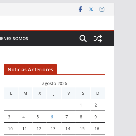
IENES SOMOS
Noticias Anteriores
agosto 2026
L
M
X
J
V
S
D
1
2
3
4
5
6
7
8
9
10
11
12
13
14
15
16