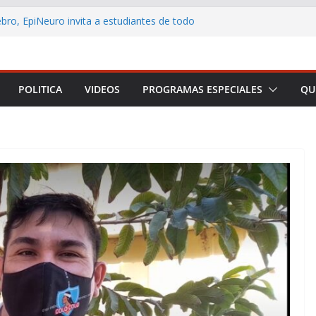
ebro, EpiNeuro invita a estudiantes de todo
r en concurso sobre neurociencia
L CONTRIBUYENTE LANZA AULA VIRTUAL
ACERCAR LA EDUCACIÓN TRIBUTARIA A
ONAS Y EMPRENDEDORES DE TODO CHILE
POLITICA
VIDEOS
PROGRAMAS ESPECIALES
QU
Arica y Parinacota realizó feria para
ficios de la lactancia materna
o destaca los principales anuncios de la
residencial
mar a Arica y Parinacota en una plataforma