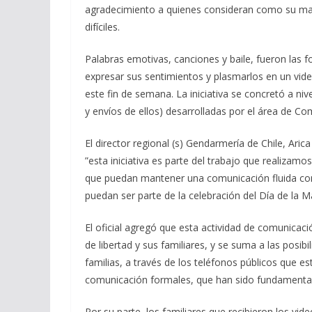
agradecimiento a quienes consideran como su m
difíciles.
Palabras emotivas, canciones y baile, fueron las f
expresar sus sentimientos y plasmarlos en un vid
este fin de semana. La iniciativa se concretó a niv
y envíos de ellos) desarrolladas por el área de 
El director regional (s) Gendarmería de Chile, Ari
”esta iniciativa es parte del trabajo que realizamo
que puedan mantener una comunicación fluida con
puedan ser parte de la celebración del Día de la M
El oficial agregó que esta actividad de comunicac
de libertad y sus familiares, y se suma a las posib
familias, a través de los teléfonos públicos que e
comunicación formales, que han sido fundamenta
Por su parte, los familiares que recibieron los vid