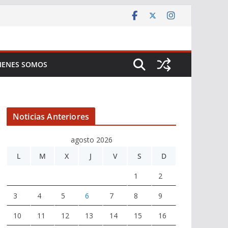
IENES SOMOS
Noticias Anteriores
agosto 2026
L
M
X
J
V
S
D
1
2
3
4
5
6
7
8
9
10
11
12
13
14
15
16