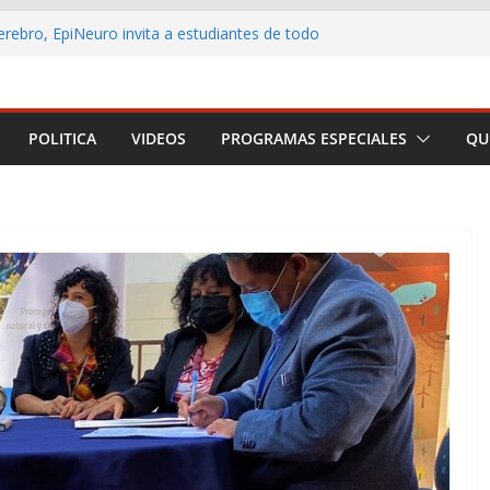
erebro, EpiNeuro invita a estudiantes de todo
par en concurso sobre neurociencia
EL CONTRIBUYENTE LANZA AULA VIRTUAL
Á ACERCAR LA EDUCACIÓN TRIBUTARIA A
RSONAS Y EMPRENDEDORES DE TODO CHILE
POLITICA
VIDEOS
PROGRAMAS ESPECIALES
QU
d Arica y Parinacota realizó feria para
neficios de la lactancia materna
rno destaca los principales anuncios de la
l Presidencial
formar a Arica y Parinacota en una plataforma