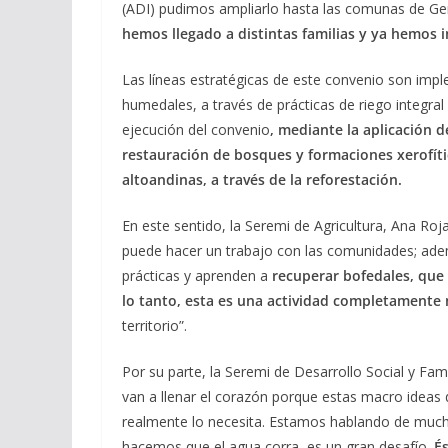
(ADI) pudimos ampliarlo hasta las comunas de G
hemos llegado a distintas familias y ya hemos 
Las líneas estratégicas de este convenio son imp
humedales, a través de prácticas de riego integral
ejecución del convenio
, mediante la aplicación 
restauración de bosques y formaciones xerofíti
altoandinas, a través de la reforestación.
En este sentido, la Seremi de Agricultura, Ana Ro
puede hacer un trabajo con las comunidades; ade
prácticas y aprenden a
recuperar bofedales, que 
lo tanto, esta es una actividad completamente 
territorio”.
Por su parte, la Seremi de Desarrollo Social y Fami
van a llenar el corazón porque estas macro ideas d
realmente lo necesita. Estamos hablando de much
hacemos que el agua corra, es un gran desafío.
É