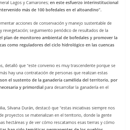
eneral Lagos y Camarones;
en este esfuerzo interinstitucional
intervenido más de 100 bofedales en el altoandino”.
lementar acciones de conservación y manejo sustentable de
 y revegetación; seguimiento periódico de resultados de la
del plan de monitoreo ambiental de bofedales y promover la
cas como reguladores del ciclo hidrológico en las cuencas
jas, detalló que “este convenio es muy trascendente porque se
más hay una contratación de personas que realizan estas
son el sustento de la ganadería camélida del territorio, por
necesaria y primordial
para desarrollar la ganadería en el
lia, Silvana Durán, destacó que “estas iniciativas siempre nos
e proyectos se materializan en el territorio, donde la gente
as hectáreas y de ver cómo rescatamos esas tierras y cómo
stas han sido temáticas permanentes de los pueblos