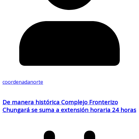
coordenadanorte
De manera histórica Complejo Fronterizo
Chungará se suma a extensión horaria 24 horas