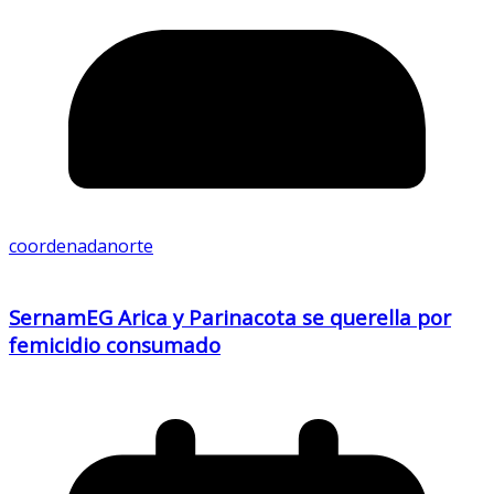
coordenadanorte
SernamEG Arica y Parinacota se querella por
femicidio consumado