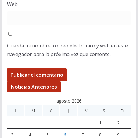
Web
Guarda mi nombre, correo electrónico y web en este
navegador para la próxima vez que comente.
Noticias Anteriores
agosto 2026
L
M
X
J
V
S
D
1
2
3
4
5
6
7
8
9