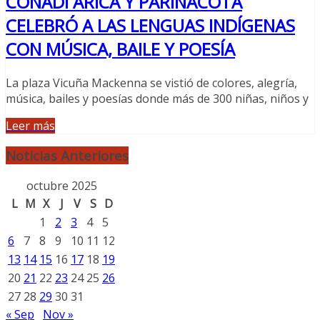
CONADI ARICA Y PARINACOTA
CELEBRÓ A LAS LENGUAS INDÍGENAS
CON MÚSICA, BAILE Y POESÍA
La plaza Vicuña Mackenna se vistió de colores, alegría,
música, bailes y poesías donde más de 300 niñas, niños y
Leer más
Noticias Anteriores
octubre 2025
L
M
X
J
V
S
D
1
2
3
4
5
6
7
8
9
10
11
12
13
14
15
16
17
18
19
20
21
22
23
24
25
26
27
28
29
30
31
« Sep
Nov »