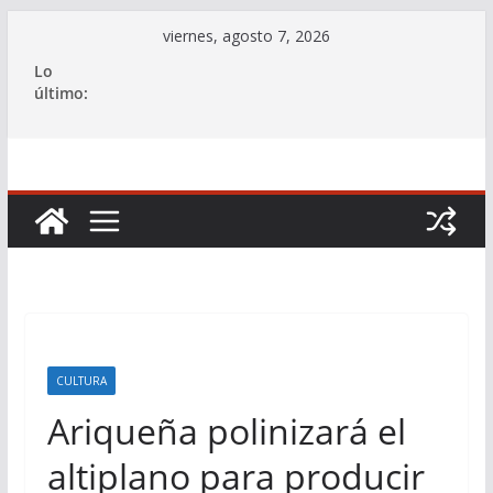
Saltar
viernes, agosto 7, 2026
al
Lo
contenido
último:
CULTURA
Ariqueña polinizará el
altiplano para producir