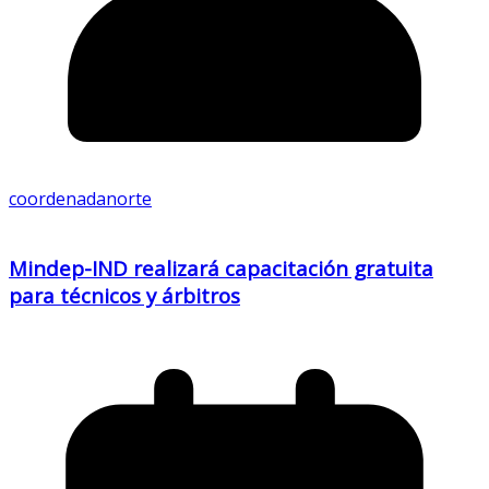
coordenadanorte
Mindep-IND realizará capacitación gratuita
para técnicos y árbitros