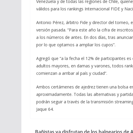
Venezuela y de todas las regiones de Chile, quie
válidos para los rankings Internacional FIDE y Nac
Antonio Pérez, árbitro Fide y director del torneo,
versión pasada. “Para este año la cifra de inscrito
a los números de antes. En dos días, tras anunciar
por lo que optamos a ampliar los cupos”.
Agregó que “a la fecha el 12% de participantes es
adultos mayores, en damas y varones, todos ranke
comienzan a arribar al país y ciudad”.
Ambos certámenes de ajedrez tienen una bolsa en 
aproximadamente. Todas las alternativas y partidas
podrán seguir a través de la transmisión streami
Jaque 64.
Bañistas ya disfrutan de los balnearios de A