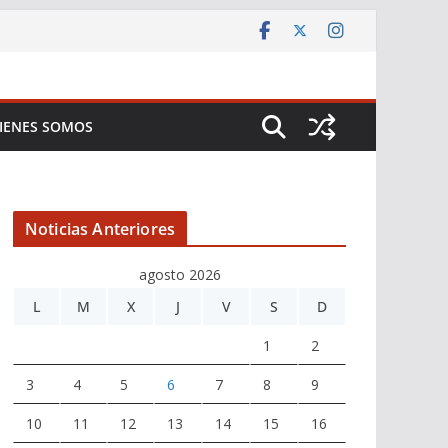
IENES SOMOS
Noticias Anteriores
agosto 2026
L
M
X
J
V
S
D
1
2
3
4
5
6
7
8
9
10
11
12
13
14
15
16