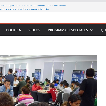
ebro, EpiNeuro invita a estudiantes de todo
r en concurso sobre neurociencia
L CONTRIBUYENTE LANZA AULA VIRTUAL
 ACERCAR LA EDUCACIÓN TRIBUTARIA A
ONAS Y EMPRENDEDORES DE TODO CHILE
POLITICA
VIDEOS
PROGRAMAS ESPECIALES
QU
 Arica y Parinacota realizó feria para
eficios de la lactancia materna
no destaca los principales anuncios de la
Presidencial
rmar a Arica y Parinacota en una plataforma