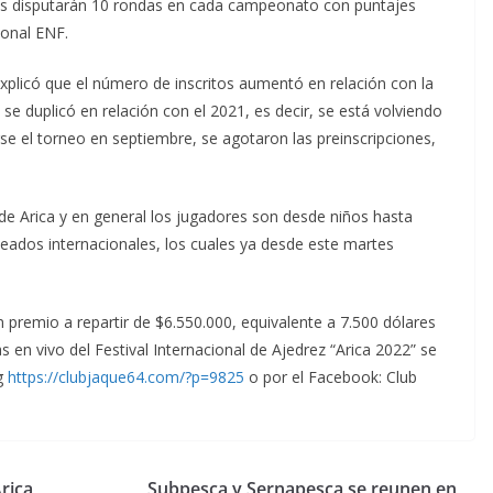
nes disputarán 10 rondas en cada campeonato con puntajes
ional ENF.
 explicó que el número de inscritos aumentó en relación con la
s se duplicó en relación con el 2021, es decir, se está volviendo
se el torneo en septiembre, se agotaron las preinscripciones,
 de Arica y en general los jugadores son desde niños hasta
ados internacionales, los cuales ya desde este martes
premio a repartir de $6.550.000, equivalente a 7.500 dólares
 en vivo del Festival Internacional de Ajedrez “Arica 2022” se
ng
https://clubjaque64.com/?p=9825
o por el Facebook: Club
rica
Subpesca y Sernapesca se reunen en