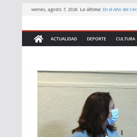
Saltar
Lo último:
En el Año del Cer
viernes, agosto 7, 2026
al
Chile a participa
DEFENSORÍA DE
contenido
QUE PERMITIRÁ
MILES DE PERS
ACTUALIDAD
DEPORTE
CULTURA
Servicio de Salud
promover los ben
Vocera de Gobier
Cadena Nacional 
Buscarán transfo
logística