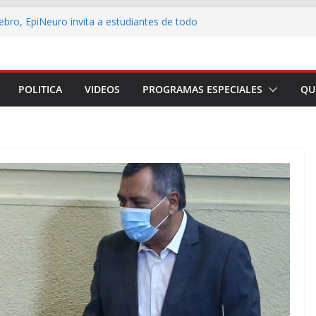
ebro, EpiNeuro invita a estudiantes de todo
r en concurso sobre neurociencia
L CONTRIBUYENTE LANZA AULA VIRTUAL
 ACERCAR LA EDUCACIÓN TRIBUTARIA A
ONAS Y EMPRENDEDORES DE TODO CHILE
POLITICA
VIDEOS
PROGRAMAS ESPECIALES
QU
 Arica y Parinacota realizó feria para
eficios de la lactancia materna
no destaca los principales anuncios de la
Presidencial
rmar a Arica y Parinacota en una plataforma