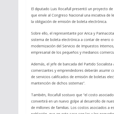
El diputado Luis Rocafull presentó un proyecto de 
que envíe al Congreso Nacional una iniciativa de 
la obligación de emisión de boleta electrónica.
Sobre ello, el representante por Arica y Parinacot
sistema de boleta electrónica a contar de enero 
modernización del Servicio de Impuestos Internos,
empresarial de los pequeños y medianos comerciant
Además, el jefe de bancada del Partido Socialista 
comerciantes y emprendedores deberán asumir co
de servicios calificados de emisión de boletas e
mantención de dichos sistemas”.
También, Rocafull sostuvo que “el costo asociado 
convertirá en un nuevo golpe al desarrollo de n
de millones de familias. Los costos asociados a e
población, que en este caso son las y los pequeño