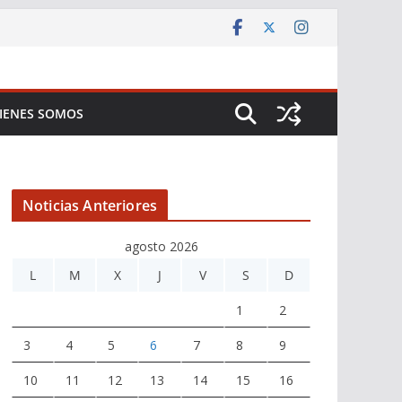
IENES SOMOS
Noticias Anteriores
agosto 2026
L
M
X
J
V
S
D
1
2
3
4
5
6
7
8
9
10
11
12
13
14
15
16