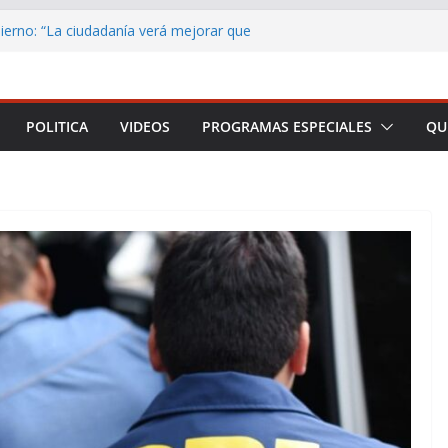
erno: “La ciudadanía verá mejorar que
r adelante el país”
formar a Arica y Parinacota en una plataforma
Cerebro, EpiNeuro invita a estudiantes de todo
POLITICA
VIDEOS
PROGRAMAS ESPECIALES
QU
ipar en concurso sobre neurociencia
an abiertas las postulaciones al Subsidio a la
línea Activación Laboral
os 2026 beneficiará a 29 medios de
de Arica y Parinacota