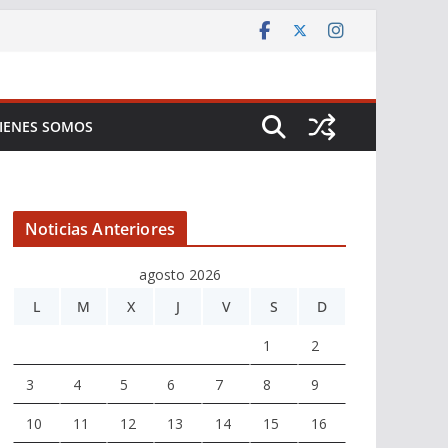
IENES SOMOS
Noticias Anteriores
agosto 2026
L
M
X
J
V
S
D
1
2
3
4
5
6
7
8
9
10
11
12
13
14
15
16