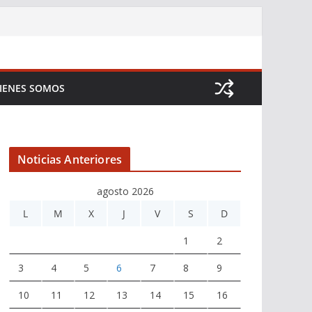
IENES SOMOS
Noticias Anteriores
agosto 2026
L
M
X
J
V
S
D
1
2
3
4
5
6
7
8
9
10
11
12
13
14
15
16