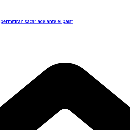
permitirán sacar adelante el país”
taforma logística
de todo Chile a participar en concurso sobre neurociencia
o a la contratación, línea Activación Laboral
unicación de Arica y Parinacota