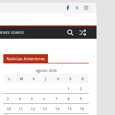
IENES SOMOS
Noticias Anteriores
agosto 2026
L
M
X
J
V
S
D
1
2
3
4
5
6
7
8
9
10
11
12
13
14
15
16