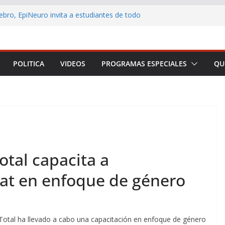
ebro, EpiNeuro invita a estudiantes de todo
r en concurso sobre neurociencia
L CONTRIBUYENTE LANZA AULA VIRTUAL
 ACERCAR LA EDUCACIÓN TRIBUTARIA A
ONAS Y EMPRENDEDORES DE TODO CHILE
POLITICA
VIDEOS
PROGRAMAS ESPECIALES
QU
 Arica y Parinacota realizó feria para
eficios de la lactancia materna
no destaca los principales anuncios de la
Presidencial
rmar a Arica y Parinacota en una plataforma
tal capacita a
nat en enfoque de género
 Total ha llevado a cabo una capacitación en enfoque de género