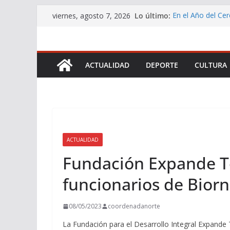
Saltar
Lo último:
En el Año del Cer
viernes, agosto 7, 2026
al
Chile a participa
DEFENSORÍA DE
contenido
QUE PERMITIRÁ
MILES DE PERS
ACTUALIDAD
DEPORTE
CULTURA
Servicio de Salud
promover los ben
Vocera de Gobier
Cadena Nacional 
Buscarán transfo
logística
ACTUALIDAD
Fundación Expande To
funcionarios de Bior
08/05/2023
coordenadanorte
La Fundación para el Desarrollo Integral Expande