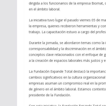
dirigida a los funcionarios de la empresa Biornat,
en el ámbito laboral.
La iniciativa tuvo lugar el pasado viernes 05 de m
la empresa, quienes recibieron herramientas y c
trabajo. La capacitación estuvo a cargo del profes
Durante la jornada, se abordaron temas como la ig
corresponsabilidad y la discriminación en el ámbit
conceptos clave relacionados con el enfoque de gé
a la creación de espacios laborales más justos y e
La Fundación Expande Total destacó la importanci
cambios significativos en la cultura organizacion
empresas asuman un compromiso real en la promoci
de género en el ámbito laboral. Estamos contentos
presidente de la Fundación.
Con esta iniciativa, la Fundación Expande Total co