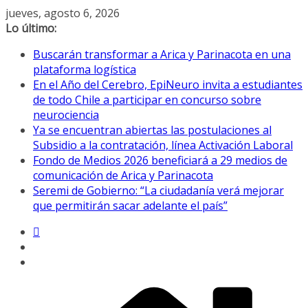
Saltar
jueves, agosto 6, 2026
al
Lo último:
contenido
Buscarán transformar a Arica y Parinacota en una
plataforma logística
En el Año del Cerebro, EpiNeuro invita a estudiantes
de todo Chile a participar en concurso sobre
neurociencia
Ya se encuentran abiertas las postulaciones al
Subsidio a la contratación, línea Activación Laboral
Fondo de Medios 2026 beneficiará a 29 medios de
comunicación de Arica y Parinacota
Seremi de Gobierno: “La ciudadanía verá mejorar
que permitirán sacar adelante el país”