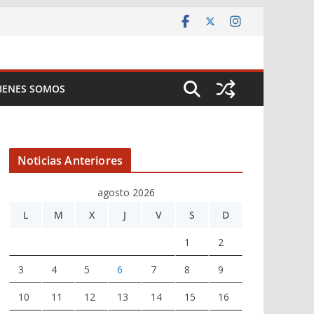
IENES SOMOS
Noticias Anteriores
agosto 2026
L
M
X
J
V
S
D
1
2
3
4
5
6
7
8
9
10
11
12
13
14
15
16