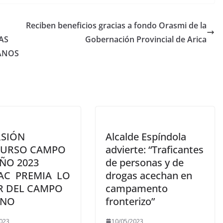
Reciben beneficios gracias a fondo Orasmi de la
AS
Gobernación Provincial de Arica
ANOS
RSIÓN
Alcalde Espíndola
URSO CAMPO
advierte: “Traficantes
ÑO 2023
de personas y de
AC PREMIA LO
drogas acechan en
R DEL CAMPO
campamento
ENO
fronterizo”
023
10/05/2023