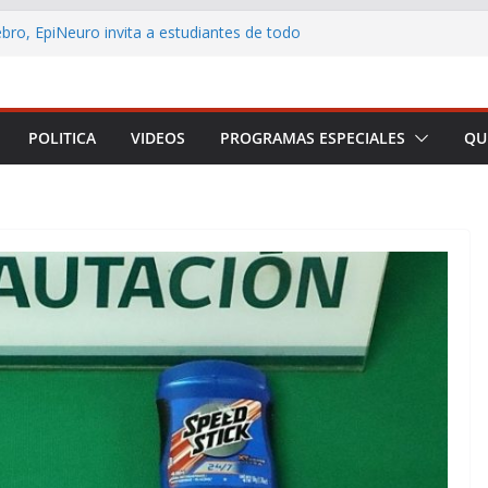
ebro, EpiNeuro invita a estudiantes de todo
r en concurso sobre neurociencia
L CONTRIBUYENTE LANZA AULA VIRTUAL
ACERCAR LA EDUCACIÓN TRIBUTARIA A
ONAS Y EMPRENDEDORES DE TODO CHILE
POLITICA
VIDEOS
PROGRAMAS ESPECIALES
QU
Arica y Parinacota realizó feria para
ficios de la lactancia materna
o destaca los principales anuncios de la
residencial
mar a Arica y Parinacota en una plataforma